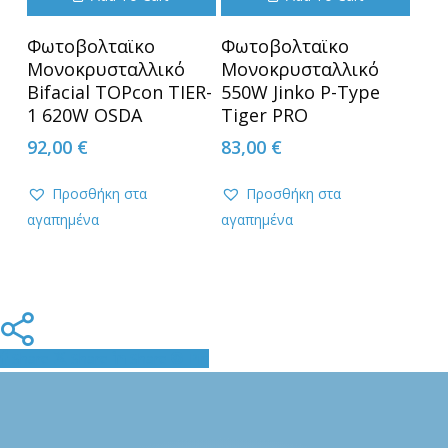
Φωτοβολταϊκο
Φωτοβολταϊκο
Μονοκρυσταλλικό
Μονοκρυσταλλικό
Bifacial TOPcon TIER-
550W Jinko P-Type
1 620W OSDA
Tiger PRO
92,00
€
83,00
€
Προσθήκη στα
Προσθήκη στα
αγαπημένα
αγαπημένα
Share
Share
Share
Pin