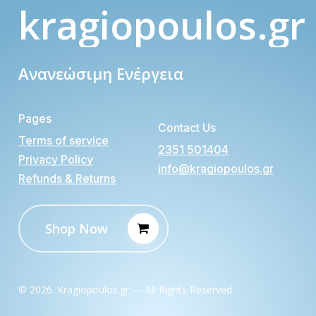
kragiopoulos.gr
Ανανεώσιμη Ενέργεια
Pages
Contact Us
Terms of service
2351 501404
Privacy Policy
info@kragiopoulos.gr
Refunds & Returns
Shop Now
©
2026
. Kragiopoulos.gr — All Rights Reserved