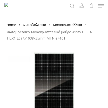
Men
Skip
to
search
account
main
content
Home
Φωτοβολταϊκά
Μονοκρυσταλλικά
Φωτοβολταϊκο Μονοκρυσταλλικό μαύρο 455W ULICA
TIER1 2094x1038x35mm MTN-94101