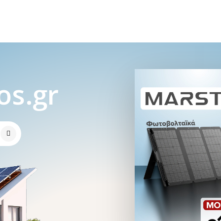
o
s
.
g
r