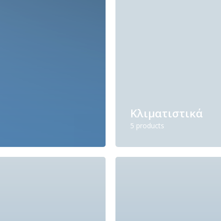
Κλιματιστικά
5 products