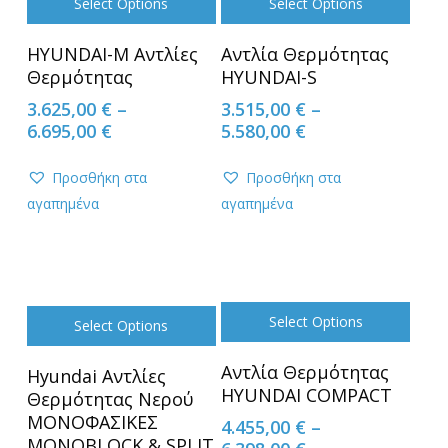
Select Options
Select Options
This
This
HYUNDAI-M Αντλίες
Αντλία Θερμότητας
product
product
Θερμότητας
HYUNDAI-S
has
has
3.625,00
€
–
3.515,00
€
–
multiple
multiple
Price
Price
6.695,00
€
5.580,00
€
variants.
variants.
range:
range:
The
The
3.625,00 €
3.515,00 €
Προσθήκη στα
Προσθήκη στα
options
options
through
through
αγαπημένα
αγαπημένα
6.695,00 €
5.580,00 €
may
may
be
be
chosen
chosen
on
on
the
the
Select Options
Select Options
product
product
This
This
Αντλία Θερμότητας
page
Hyundai Αντλίες
page
product
product
HYUNDAI COMPACT
Θερμότητας Νερού
has
has
MONOΦΑΣΙΚΕΣ
4.455,00
€
–
multiple
multiple
ΜΟΝΟΒLOCK & SPLIT
Price