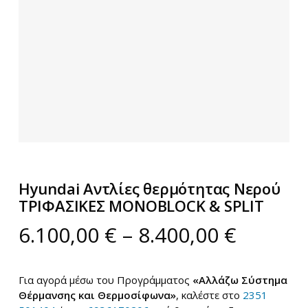
Hyundai Αντλίες θερμότητας Νερού
ΤΡΙΦΑΣΙΚΕΣ MONOBLOCK & SPLIT
Price
6.100,00
€
–
8.400,00
€
range:
6.100,0
Για αγορά μέσω του Προγράμματος
«Αλλάζω Σύστημα
throug
Θέρμανσης και Θερμοσίφωνα»
, καλέστε στο
2351