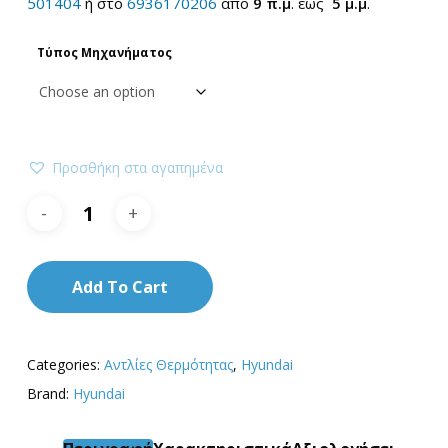
8.400,0
501404
ή στο
6936170206
από
9 π.μ
. έως
5 μ.μ
.
Τύπος Μηχανήματος
Προσθήκη στα αγαπημένα
Add To Cart
Categories:
Αντλίες Θερμότητας
,
Hyundai
Brand:
Hyundai