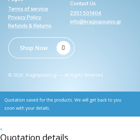
Contact Us
Terms of service
2351 501404
Privacy Policy
info@kragiopoulos.gr
Refunds & Returns
Shop Now
©
2026
. Kragiopoulos.gr — All Rights Reserved
Quotation saved for the products. We will get back to you
soon with your details.
×
Quotation details