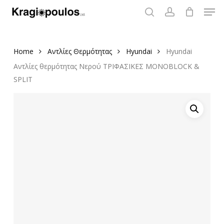
Men
Skip
to
search
account
main
content
Home
Αντλίες Θερμότητας
Hyundai
Hyundai
Αντλίες θερμότητας Νερού ΤΡΙΦΑΣΙΚΕΣ MONOBLOCK &
SPLIT