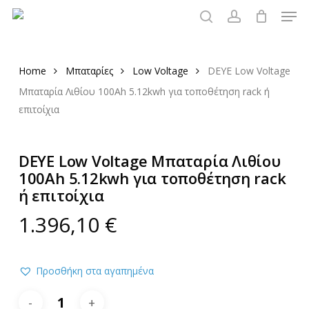
Men
Skip
to
search
account
main
content
Home
Μπαταρίες
Low Voltage
DEYE Low Voltage
Μπαταρία Λιθίου 100Ah 5.12kwh για τοποθέτηση rack ή
επιτοίχια
DEYE Low Voltage Μπαταρία Λιθίου
100Ah 5.12kwh για τοποθέτηση rack
ή επιτοίχια
1.396,10
€
Προσθήκη στα αγαπημένα