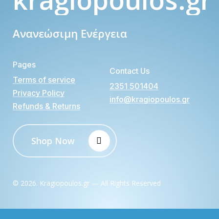
Ανανεώσιμη Ενέργεια
Pages
Contact Us
Terms of service
2351 501404
Privacy Policy
info@kragiopoulos.gr
Refunds & Returns
Shop Now
©
2026
. Kragiopoulos.gr — All Rights Reserved