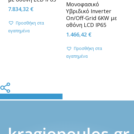
Μονοφασικό
7.834,32
€
Υβριδικό Inverter
On/Off-Grid 6KW με
Προσθήκη στα
οθόνη LCD IP65
αγαπημένα
1.466,42
€
Προσθήκη στα
αγαπημένα
Share
Share
Share
Pin
kragiopoulos.gr