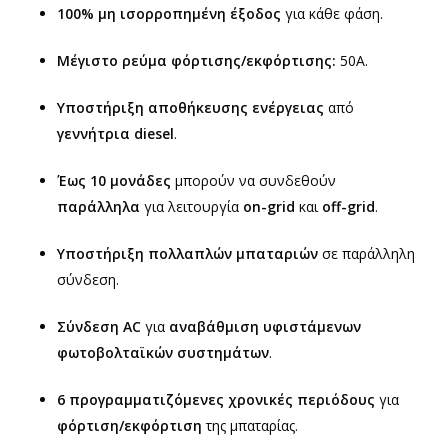
100% μη ισορροπημένη έξοδος
για κάθε φάση.
Μέγιστο ρεύμα φόρτισης/εκφόρτισης:
50A.
Υποστήριξη αποθήκευσης ενέργειας
από
γεννήτρια diesel
.
Έως 10 μονάδες
μπορούν να συνδεθούν
παράλληλα
για λειτουργία
on-grid
και
off-grid
.
Υποστήριξη πολλαπλών μπαταριών
σε παράλληλη
σύνδεση.
Σύνδεση AC
για
αναβάθμιση υφιστάμενων
φωτοβολταϊκών συστημάτων
.
6 προγραμματιζόμενες χρονικές περιόδους
για
φόρτιση/εκφόρτιση
της μπαταρίας.