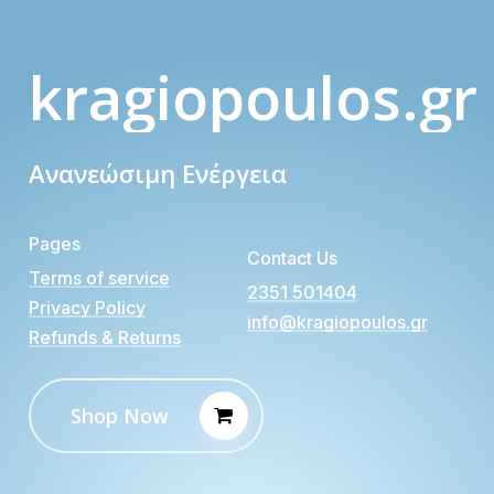
kragiopoulos.gr
Ανανεώσιμη Ενέργεια
Pages
Contact Us
Terms of service
2351 501404
Privacy Policy
info@kragiopoulos.gr
Refunds & Returns
Shop Now