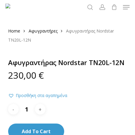
Men
Skip
to
search
account
main
content
Home
Αφυγραντήρες
Αφυγραντήρας Nordstar
TN20L-12N
Αφυγραντήρας Nordstar TN20L-12N
230,00
€
Προσθήκη στα αγαπημένα
Add To Cart